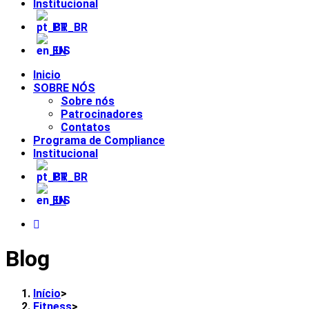
Institucional
PT_BR
EN
Inicio
SOBRE NÓS
Sobre nós
Patrocinadores
Contatos
Programa de Compliance
Institucional
PT_BR
EN
Blog
Início
>
Fitness
>