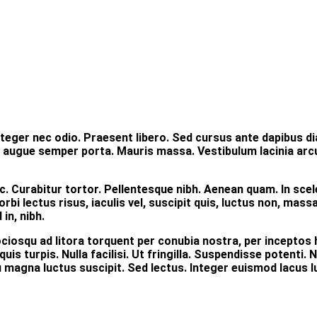
nteger nec odio. Praesent libero. Sed cursus ante dapibus di
 augue semper porta. Mauris massa. Vestibulum lacinia arcu 
unc. Curabitur tortor. Pellentesque nibh. Aenean quam. In sc
rbi lectus risus, iaculis vel, suscipit quis, luctus non, massa
in, nibh.
ciosqu ad litora torquent per conubia nostra, per inceptos 
uis turpis. Nulla facilisi. Ut fringilla. Suspendisse potenti
u magna luctus suscipit. Sed lectus. Integer euismod lacus 